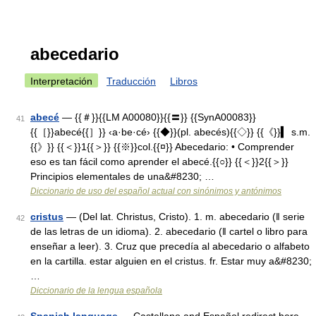
abecedario
Interpretación
Traducción
Libros
abecé
— {{＃}}{{LM A00080}}{{〓}} {{SynA00083}}
41
{{［}}abecé{{］}} ‹a·be·cé› {{◆}}(pl. abecés){{◇}} {{《}}▍ s.m.
{{》}} {{＜}}1{{＞}} {{※}}col.{{¤}} Abecedario: • Comprender
eso es tan fácil como aprender el abecé.{{○}} {{＜}}2{{＞}}
Principios elementales de una&#8230; …
Diccionario de uso del español actual con sinónimos y antónimos
cristus
— (Del lat. Christus, Cristo). 1. m. abecedario (ǁ serie
42
de las letras de un idioma). 2. abecedario (ǁ cartel o libro para
enseñar a leer). 3. Cruz que precedía al abecedario o alfabeto
en la cartilla. estar alguien en el cristus. fr. Estar muy a&#8230;
…
Diccionario de la lengua española