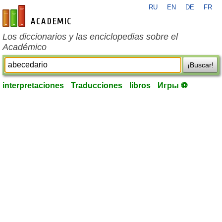
RU
EN
DE
FR
es-academic.com
Los diccionarios y las enciclopedias sobre el
Académico
¡Buscar!
interpretaciones
Traducciones
libros
Игры ⚽