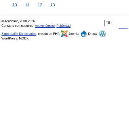
10
11
12
13
© Academic, 2000-2026
18+
Contacte con nosotros:
Apoyo técnico
,
Publicidad
Exportación Diccionarios
, creado en PHP,
Joomla,
Drupal,
WordPress, MODx.