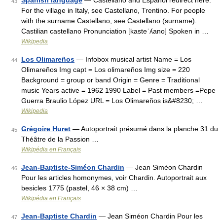
Spanish language
— Castellano and Español redirect here.
43
For the village in Italy, see Castellano, Trentino. For people
with the surname Castellano, see Castellano (surname).
Castilian castellano Pronunciation [kasteˈʎano] Spoken in …
Wikipedia
Los Olimareños
— Infobox musical artist Name = Los
44
Olimareños Img capt = Los olimareños Img size = 220
Background = group or band Origin = Genre = Traditional
music Years active = 1962 1990 Label = Past members =Pepe
Guerra Braulio López URL = Los Olimareños is&#8230; …
Wikipedia
Grégoire Huret
— Autoportrait présumé dans la planche 31 du
45
Théâtre de la Passion …
Wikipédia en Français
Jean-Baptiste-Siméon Chardin
— Jean Siméon Chardin
46
Pour les articles homonymes, voir Chardin. Autoportrait aux
besicles 1775 (pastel, 46 × 38 cm) …
Wikipédia en Français
Jean-Baptiste Chardin
— Jean Siméon Chardin Pour les
47